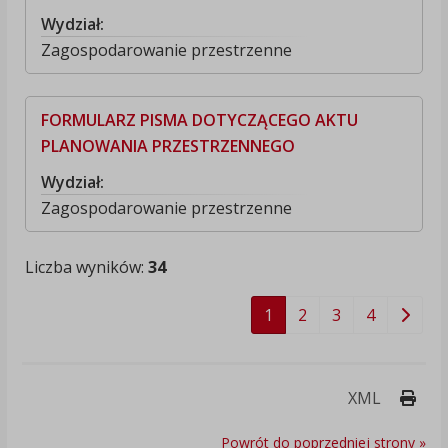
Wydział:
Zagospodarowanie przestrzenne
FORMULARZ PISMA DOTYCZĄCEGO AKTU
PLANOWANIA PRZESTRZENNEGO
Wydział:
Zagospodarowanie przestrzenne
Liczba wyników:
34
1
2
3
4
Druk
XML
Powrót do poprzedniej strony »