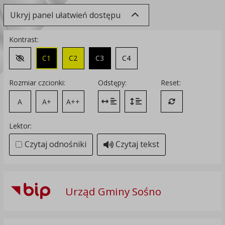
Ukryj panel ułatwień dostępu
Kontrast:
C1
C2
C3
C4
Zmień kontrast na domyślny
Rozmiar czcionki:
Odstępy:
Reset:
A
A+
A++
Zmień odstęp między literami
Zmień interlinię i margines
Przywróć ustawi
Lektor:
Czytaj odnośniki
Czytaj tekst
Urząd Gminy Sośno