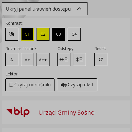
Ukryj panel ułatwień dostępu
Kontrast:
C1
C2
C3
C4
Zmień kontrast na domyślny
Rozmiar czcionki:
Odstępy:
Reset:
A
A+
A++
Zmień odstęp między literami
Zmień interlinię i margines
Przywróć ustawi
Lektor:
Czytaj odnośniki
Czytaj tekst
Urząd Gminy Sośno