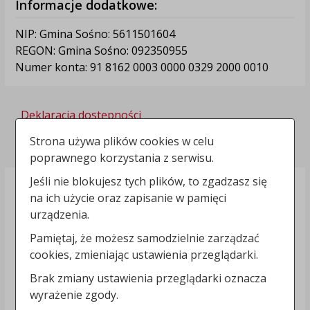
Informacje dodatkowe:
NIP: Gmina Sośno: 5611501604
REGON: Gmina Sośno: 092350955
Numer konta: 91 8162 0003 0000 0329 2000 0010
Deklaracja dostępności
Polityka prywatności
Strona używa plików cookies w celu
poprawnego korzystania z serwisu.
Jeśli nie blokujesz tych plików, to zgadzasz się
na ich użycie oraz zapisanie w pamięci
urządzenia.
Pamiętaj, że możesz samodzielnie zarządzać
cookies, zmieniając ustawienia przeglądarki.
Brak zmiany ustawienia przeglądarki oznacza
wyrażenie zgody.