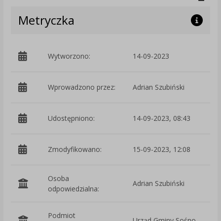
Metryczka
Wytworzono:
14-09-2023
p
Wprowadzono przez:
Adrian Szubiński
Udostępniono:
14-09-2023, 08:43
Zmodyfikowano:
15-09-2023, 12:08
p
Osoba
Adrian Szubiński
odpowiedzialna:
Podmiot
Urząd Gminy Sośno
O