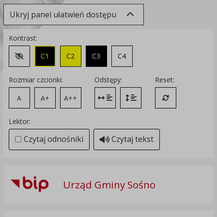
Ukryj panel ułatwień dostępu
Kontrast:
C1
C2
C3
C4
Zmień kontrast na domyślny
Rozmiar czcionki:
Odstępy:
Reset:
A
A+
A++
Zmień odstęp między literami
Zmień interlinię i margines
Przywróć ustawi
Lektor:
Czytaj odnośniki
Czytaj tekst
Urząd Gminy Sośno