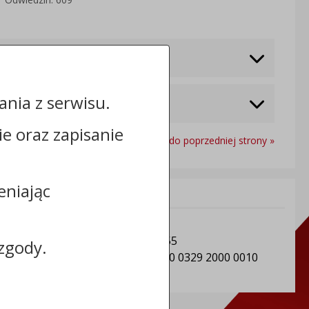
nia z serwisu.
cie oraz zapisanie
Powrót do poprzedniej strony »
eniając
Informacje dodatkowe:
NIP: Gmina Sośno: 5611501604
REGON: Gmina Sośno: 092350955
zgody.
Numer konta: 91 8162 0003 0000 0329 2000 0010