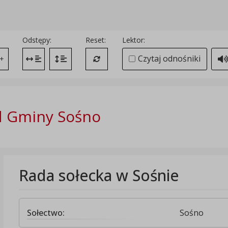
Odstępy:
Reset:
Lektor:
Czytaj odnośniki
+
Zmień odstęp między literami
Zmień interlinię i margines między paragrafami
Przywróć ustawienia domyślne
d Gminy Sośno
Rada sołecka w Sośnie
Sołectwo:
Sośno