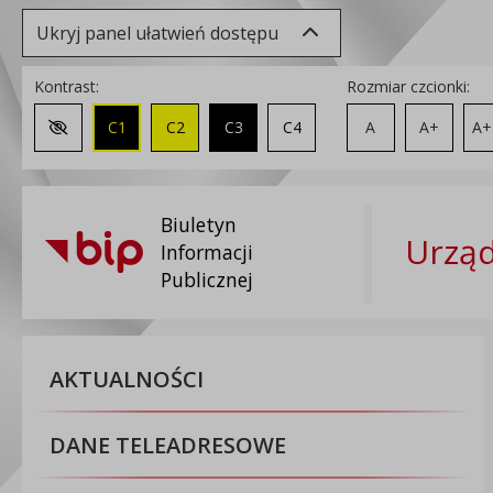
Ukryj panel ułatwień dostępu
Kontrast:
Rozmiar czcionki:
C1
C2
C3
C4
A
A+
A+
Zmień kontrast na domyślny
Biuletyn
Urzą
Informacji
Publicznej
AKTUALNOŚCI
DANE TELEADRESOWE