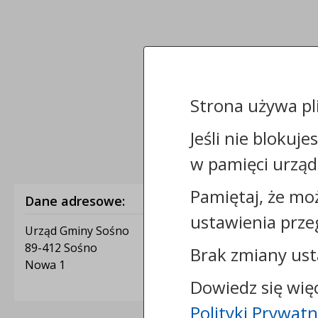
Strona używa pl
Jeśli nie blokuje
w pamięci urząd
Pamiętaj, że mo
Dane adresowe:
ustawienia prze
Urząd Gminy Sośno
89-412 Sośno
Brak zmiany ust
Nowa 1
Dowiedz się wię
Polityki Prywatn