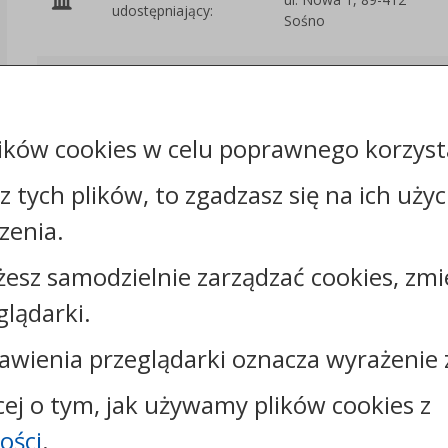
udostępniający:
Sośno
Załączniki
ików cookies w celu poprawnego korzysta
Rejestr zmian
sz tych plików, to zgadzasz się na ich uży
zenia.
żesz samodzielnie zarządzać cookies, zmi
Kontakt:
glądarki.
tel.:
+48523890110
e-mail:
sekretariat@sosno.pl
awienia przeglądarki oznacza wyrażenie 
skrytka ePUAP: /0413032/SkrytkaESP
strona www:
sosno.pl
cej o tym, jak używamy plików cookies z
ości
.