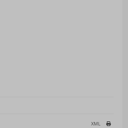
Drukuj 
XML