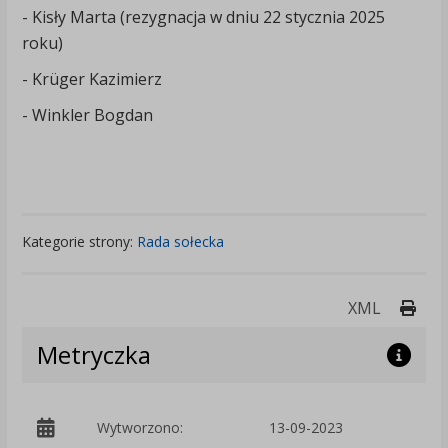
- Kisły Marta (rezygnacja w dniu 22 stycznia 2025
roku)
- Krüger Kazimierz
- Winkler Bogdan
Kategorie strony:
Rada sołecka
Druk
XML
Metryczka
Wytworzono:
13-09-2023
p