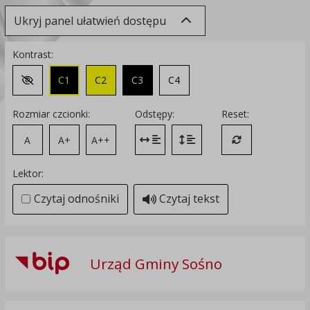
Ukryj panel ułatwień dostępu
Kontrast:
C1
C2
C3
C4
Zmień kontrast na domyślny
Rozmiar czcionki:
Odstępy:
Reset:
A
A+
A++
Zmień odstęp między literami
Zmień interlinię i margines
Przywróć ustawi
Lektor:
Czytaj odnośniki
Czytaj tekst
Urząd Gminy Sośno