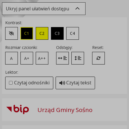
Ukryj panel ułatwień dostępu
Kontrast:
C1
C2
C3
C4
Zmień kontrast na domyślny
Rozmiar czcionki:
Odstępy:
Reset:
A
A+
A++
Zmień odstęp między literami
Zmień interlinię i margines
Przywróć ustawi
Lektor:
Czytaj odnośniki
Czytaj tekst
Urząd Gminy Sośno