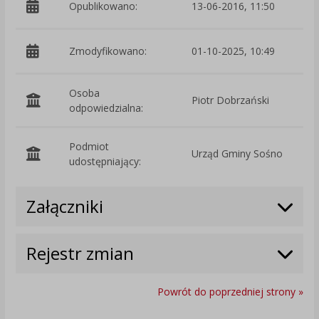
Opublikowano:
13-06-2016, 11:50
Zmodyfikowano:
01-10-2025, 10:49
p
Osoba
Piotr Dobrzański
odpowiedzialna:
Podmiot
Urząd Gminy Sośno
O
udostępniający:
Załączniki
Rejestr zmian
Powrót do poprzedniej strony »