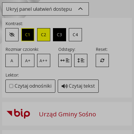
Ukryj panel ułatwień dostępu
Kontrast:
C1
C2
C3
C4
Zmień kontrast na domyślny
Rozmiar czcionki:
Odstępy:
Reset:
A
A+
A++
Zmień odstęp między literami
Zmień interlinię i margines
Przywróć ustawi
Lektor:
Czytaj odnośniki
Czytaj tekst
Urząd Gminy Sośno