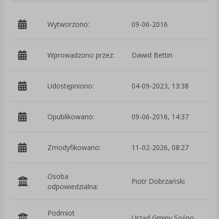
Wytworzono:
09-06-2016
p
Wprowadzono przez:
Dawid Bettin
Udostępniono:
04-09-2023, 13:38
Opublikowano:
09-06-2016, 14:37
Zmodyfikowano:
11-02-2026, 08:27
p
Osoba
Piotr Dobrzański
odpowiedzialna:
Podmiot
Urząd Gminy Sośno
O