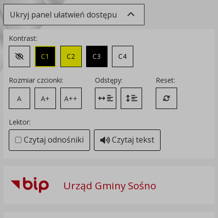
Ukryj panel ułatwień dostępu
Kontrast:
C1
C2
C3
C4
Zmień kontrast na domyślny
Rozmiar czcionki:
Odstępy:
Reset:
A
A+
A++
Zmień odstęp między literami
Zmień interlinię i margines
Przywróć ustawi
Lektor:
Czytaj odnośniki
Czytaj tekst
Urząd Gminy Sośno