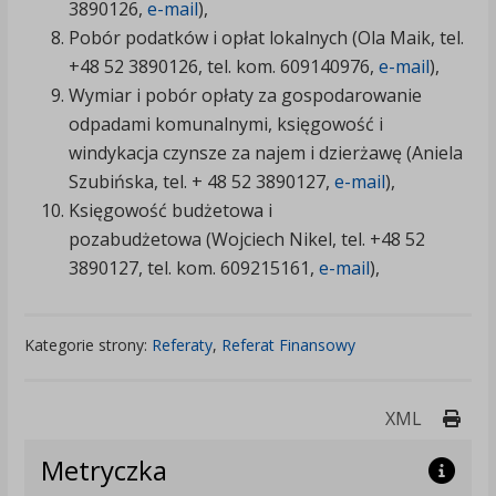
3890126,
e-mail
),
Pobór podatków i opłat lokalnych (Ola Maik, tel.
+48 52 3890126, tel. kom. 609140976,
e-mail
),
Wymiar i pobór opłaty za gospodarowanie
odpadami komunalnymi, księgowość i
windykacja czynsze za najem i dzierżawę (Aniela
Szubińska, tel. + 48 52 3890127,
e-mail
),
Księgowość budżetowa i
pozabudżetowa (Wojciech Nikel, tel. +48 52
3890127, tel. kom. 609215161,
e-mail
),
Kategorie strony:
Referaty
,
Referat Finansowy
Druk
XML
Metryczka