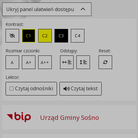
Ukryj panel ułatwień dostępu
Kontrast:
C1
C2
C3
C4
Zmień kontrast na domyślny
Rozmiar czcionki:
Odstępy:
Reset:
A
A+
A++
Zmień odstęp między literami
Zmień interlinię i margines
Przywróć ustawi
Lektor:
Czytaj odnośniki
Czytaj tekst
Urząd Gminy Sośno