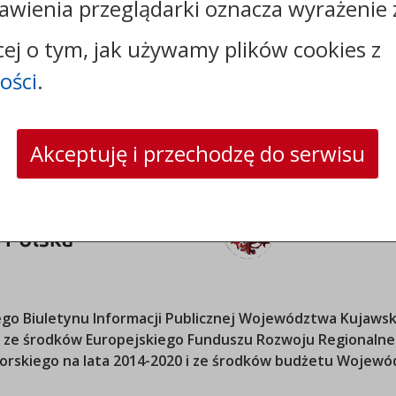
awienia przeglądarki oznacza wyrażenie 
e-mail:
sekretariat@sosno.pl
skrytka ePUAP: /0413032/SkrytkaESP
cej o tym, jak używamy plików cookies z
strona www:
sosno.pl
ości
.
Akceptuję i przechodzę do serwisu
o Biuletynu Informacji Publicznej
Województwa Kujawsk
ana ze środków Europejskiego Funduszu Rozwoju Regional
orskiego
na lata 2014-2020 i ze środków budżetu
Wojewód