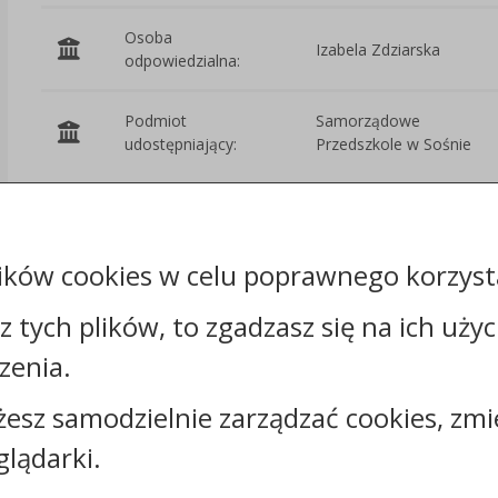
Osoba
Izabela Zdziarska
odpowiedzialna:
Podmiot
Samorządowe
udostępniający:
Przedszkole w Sośnie
Załączniki
ików cookies w celu poprawnego korzysta
Rejestr zmian
sz tych plików, to zgadzasz się na ich uży
zenia.
żesz samodzielnie zarządzać cookies, zmi
Kontakt:
glądarki.
tel.:
+48523890110