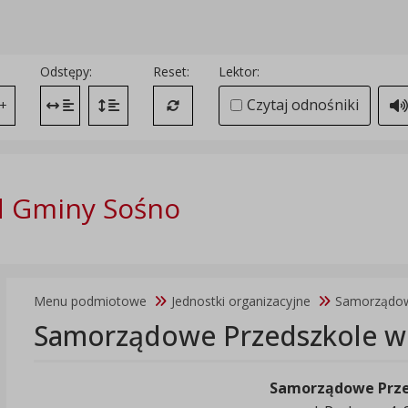
Odstępy:
Reset:
Lektor:
Czytaj odnośniki
+
Zmień odstęp między literami
Zmień interlinię i margines między paragrafami
Przywróć ustawienia domyślne
d Gminy Sośno
Menu podmiotowe
Jednostki organizacyjne
Samorządow
Samorządowe Przedszkole w
Samorządowe Prze