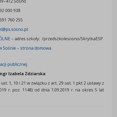
 89–412 Sośno
792 000 938
 691 760 255
at@ps.sosno.pl
:
ÓLNE
– adres szkoły: /przedszkolesosno/SkrytkaESP
w Sośnie – strona domowa
acji publicznej
mgr Izabela Zdziarska
t. 1, 10 i 21 w związku z art. 29 ust. 1 pkt 2 ustawy z
19 r. poz. 1148) od dnia 1.09.2019 r. na okres 5 lat