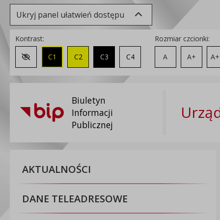
Ukryj panel ułatwień dostępu
Kontrast:
Rozmiar czcionki:
C1
C2
C3
C4
A
A+
A+
Zmień kontrast na domyślny
Biuletyn
Urzą
Informacji
Publicznej
AKTUALNOŚCI
DANE TELEADRESOWE