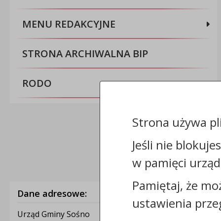
MENU REDAKCYJNE
STRONA ARCHIWALNA BIP
RODO
Strona używa pl
Jeśli nie blokuje
w pamięci urząd
Pamiętaj, że mo
Dane adresowe:
ustawienia prze
Urząd Gminy Sośno