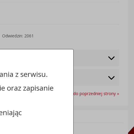
Odwiedzin: 2061
nia z serwisu.
cie oraz zapisanie
Powrót do poprzedniej strony »
eniając
Informacje dodatkowe:
NIP: Gmina Sośno: 5611501604