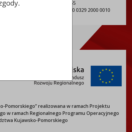
zgody.
REGON: Gmina Sośno: 092350955
Numer konta: 91 8162 0003 0000 0329 2000 0010
o-Pomorskiego
” realizowana w ramach Projektu
nego w ramach Regionalnego Programu Operacyjnego
ztwa Kujawsko-Pomorskiego