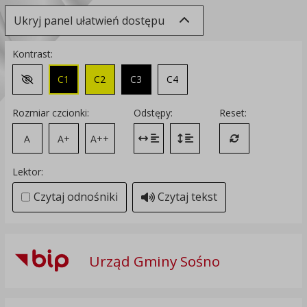
Ukryj panel ułatwień dostępu
Kontrast:
C1
C2
C3
C4
Zmień kontrast na domyślny
Rozmiar czcionki:
Odstępy:
Reset:
A
A+
A++
Zmień odstęp między literami
Zmień interlinię i margines
Przywróć ustawi
Lektor:
Czytaj odnośniki
Czytaj tekst
Urząd Gminy Sośno