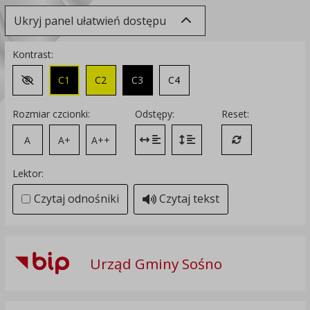
Ukryj panel ułatwień dostępu
Kontrast:
C1
C2
C3
C4
Zmień kontrast na domyślny
Rozmiar czcionki:
Odstępy:
Reset:
A
A+
A++
Zmień odstęp między literami
Zmień interlinię i margines
Przywróć ustawi
Lektor:
Czytaj odnośniki
Czytaj tekst
Urząd Gminy Sośno