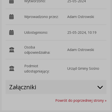
Wytworzono:
25-05-2024
p
Wprowadzono przez:
Adam Ostrowski
Udostępniono:
25-05-2024, 10:19
Osoba
Adam Ostrowski
odpowiedzialna:
Podmiot
Urząd Gminy Sośno
O
udostępniający:
Załączniki
Powrót do poprzedniej strony »