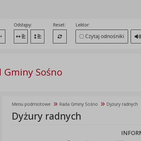
Odstępy:
Reset:
Lektor:
Czytaj odnośniki
+
Zmień odstęp między literami
Zmień interlinię i margines między paragrafami
Przywróć ustawienia domyślne
d Gminy Sośno
Menu podmiotowe
Rada Gminy Sośno
Dyżury radnych
Dyżury radnych
INFOR