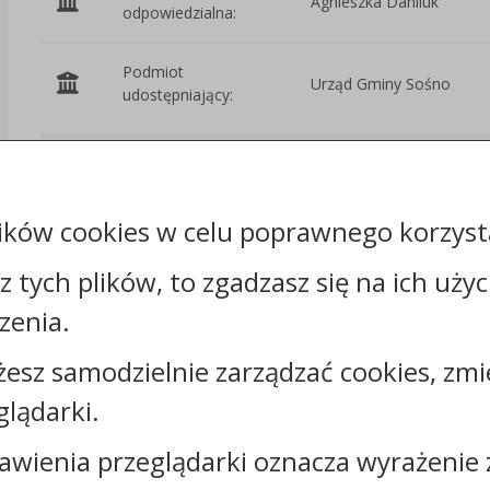
Agnieszka Daniluk
odpowiedzialna:
Podmiot
Urząd Gminy Sośno
udostępniający:
Załączniki
ików cookies w celu poprawnego korzysta
Rejestr zmian
sz tych plików, to zgadzasz się na ich uży
zenia.
żesz samodzielnie zarządzać cookies, zmi
Kontakt:
glądarki.
tel.:
+48523890110
awienia przeglądarki oznacza wyrażenie 
e-mail:
sekretariat@sosno.pl
skrytka ePUAP: /0413032/SkrytkaESP