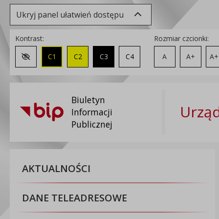
Ukryj panel ułatwień dostępu
Kontrast:
Rozmiar czcionki:
C1
C2
C3
C4
A
A+
A+
Zmień kontrast na domyślny
Biuletyn
Urzą
Informacji
Publicznej
AKTUALNOŚCI
DANE TELEADRESOWE