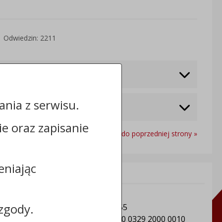
Odwiedzin: 2211
nia z serwisu.
cie oraz zapisanie
Powrót do poprzedniej strony »
eniając
Informacje dodatkowe:
NIP: Gmina Sośno: 5611501604
zgody.
REGON: Gmina Sośno: 092350955
Numer konta: 91 8162 0003 0000 0329 2000 0010