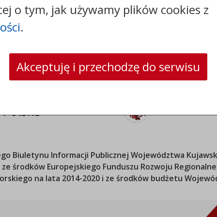
cej o tym, jak używamy plików cookies z
strona www:
sosno.pl
ości
.
Akceptuję i przechodzę do serwisu
o Biuletynu Informacji Publicznej
Województwa Kujawsk
ana ze środków Europejskiego Funduszu Rozwoju Regional
orskiego
na lata 2014-2020 i ze środków budżetu
Wojewód