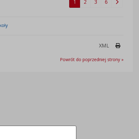
1
2
3
6
koły
Drukuj 
XML
Powrót do poprzedniej strony »