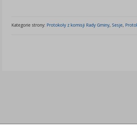
Kategorie strony:
Protokoły z komisji Rady Gminy
,
Sesje
,
Proto