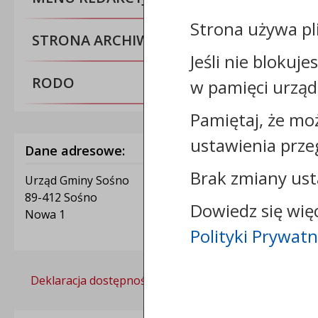
Strona używa pl
STRONA ARCHIWALNA BIP
Jeśli nie blokuje
RODO
w pamięci urząd
Pamiętaj, że mo
ustawienia prze
Dane adresowe:
Brak zmiany ust
Urząd Gminy Sośno
89-412 Sośno
Dowiedz się wię
Nowa 1
Polityki Prywatn
Deklaracja dostępności
Polityka prywatności