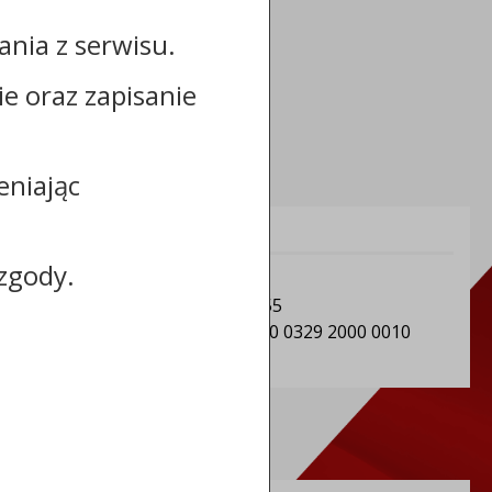
nia z serwisu.
cie oraz zapisanie
eniając
Informacje dodatkowe:
zgody.
NIP: Gmina Sośno: 5611501604
REGON: Gmina Sośno: 092350955
Numer konta: 91 8162 0003 0000 0329 2000 0010