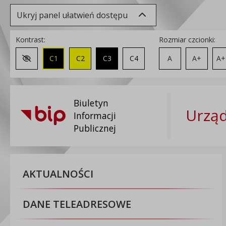
Ukryj panel ułatwień dostępu
Kontrast:
Rozmiar czcionki:
C1
C2
C3
C4
A
A+
A+
Zmień kontrast na domyślny
Biuletyn
Urzą
Informacji
Publicznej
AKTUALNOŚCI
DANE TELEADRESOWE