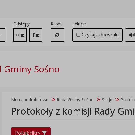
Odstępy:
Reset:
Lektor:
Czytaj odnośniki
+
Zmień odstęp między literami
Zmień interlinię i margines między paragrafami
Przywróć ustawienia domyślne
d Gminy Sośno
Menu podmiotowe
Rada Gminy Sośno
Sesje
Protok
Protokoły z komisji Rady Gm
Pokaż filtry