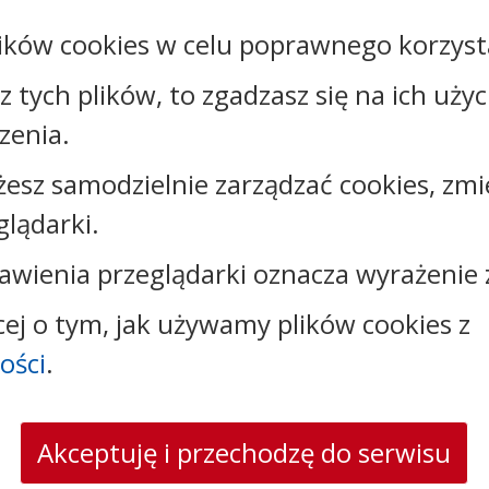
ików cookies w celu poprawnego korzysta
sz tych plików, to zgadzasz się na ich uży
zenia.
żesz samodzielnie zarządzać cookies, zmi
glądarki.
Kontakt:
awienia przeglądarki oznacza wyrażenie 
tel.:
+48523890110
e-mail:
sekretariat@sosno.pl
cej o tym, jak używamy plików cookies z
skrytka ePUAP: /0413032/SkrytkaESP
strona www:
sosno.pl
ości
.
Akceptuję i przechodzę do serwisu