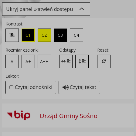
Ukryj panel ułatwień dostępu
Kontrast:
C1
C2
C3
C4
Zmień kontrast na domyślny
Rozmiar czcionki:
Odstępy:
Reset:
A
A+
A++
Zmień odstęp między literami
Zmień interlinię i margines
Przywróć ustawi
Lektor:
Czytaj odnośniki
Czytaj tekst
Urząd Gminy Sośno