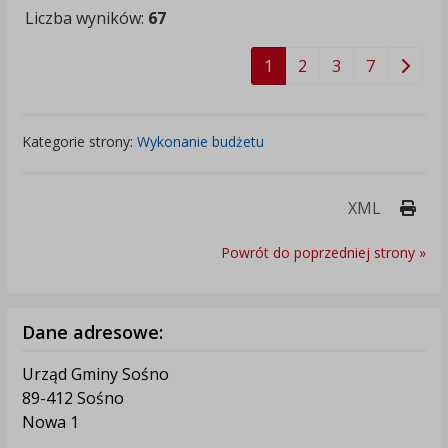
Liczba wyników:
67
1
2
3
7
Kategorie strony:
Wykonanie budżetu
Druk
XML
Powrót do poprzedniej strony »
Dane adresowe:
Urząd Gminy Sośno
89-412 Sośno
Nowa 1