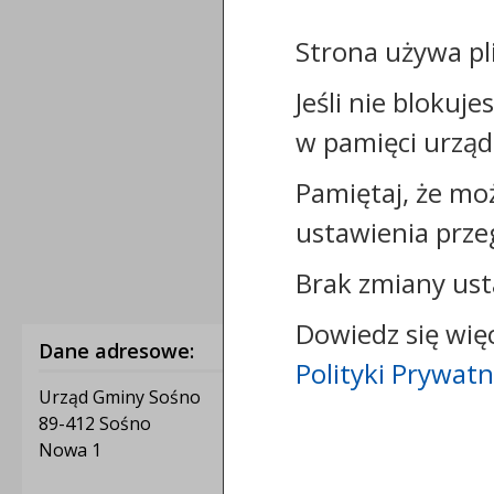
Strona używa pl
Jeśli nie blokuje
w pamięci urząd
Pamiętaj, że mo
ustawienia prze
Brak zmiany ust
Dowiedz się wię
Dane adresowe:
Polityki Prywatn
Urząd Gminy Sośno
89-412 Sośno
Nowa 1