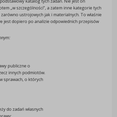
ię podstawowy katalog tych zadań. Nie jest on
otem „w szczególności”, a zatem inne kategorie tych
zarówno ustrojowych jak i materialnych. To właśnie
e jest dopiero po analizie odpowiednich przepisów
innym:
awy publiczne o
zecz innych podmiotów.
 w sprawach, o których
eży do zadań własnych
prawy: