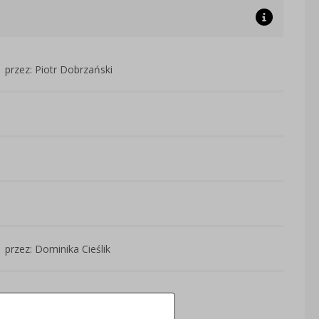
przez: Piotr Dobrzański
przez: Dominika Cieślik