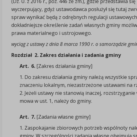
(Dz. U. z 2016 r., poz. 446 ze zm.), gdzie przedstawia s
wyczerpujący, gdyż ustawodawca posłużył się tutaj zwr
spraw wynikać będą z odrębnych regulacji ustawowych 
dokładniejsze określenie zadań własnych gminy możliw
prawa materialnego i ustrojowego.
wyciąg z ustawy z dnia 8 marca 1990 r. o samorządzie gm
Rozdział 2.
Zakres działania i zadania gminy
Art. 6.
[Zakres działania gminy]
1.
Do zakresu działania gminy należą wszystkie spr
znaczeniu lokalnym, niezastrzeżone ustawami na r
2.
Jeżeli ustawy nie stanowią inaczej, rozstrzyganie
mowa w ust. 1, należy do gminy.
Art. 7.
[Zadania własne gminy]
1.
Zaspokajanie zbiorowych potrzeb wspólnoty nal
gminy. W szczególności zadania własne obejmują s