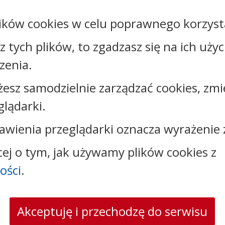
Podmiot
ików cookies w celu poprawnego korzysta
Urząd Gminy Sośno
udostępniający:
sz tych plików, to zgadzasz się na ich uży
Załączniki
zenia.
żesz samodzielnie zarządzać cookies, zmi
Rejestr zmian
glądarki.
awienia przeglądarki oznacza wyrażenie 
cej o tym, jak używamy plików cookies z
Kontakt:
ości
.
tel.:
+48523890110
e-mail:
sekretariat@sosno.pl
skrytka ePUAP: /0413032/SkrytkaESP
Akceptuję i przechodzę do serwisu
strona www:
sosno.pl