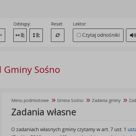
Odstępy:
Reset:
Lektor:
Czytaj odnośniki
+
Zmień odstęp między literami
Zmień interlinię i margines między paragrafami
Przywróć ustawienia domyślne
d Gminy Sośno
Menu podmiotowe
Gmina Sośno
Zadania gminy
Zad
Zadania własne
O zadaniach własnych gminy czytamy w art. 7 ust. 1
ust