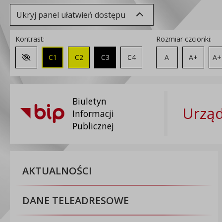
Ukryj panel ułatwień dostępu
Kontrast:
Rozmiar czcionki:
C1
C2
C3
C4
A
A+
A+
Zmień kontrast na domyślny
Biuletyn
Urzą
Informacji
Publicznej
AKTUALNOŚCI
DANE TELEADRESOWE