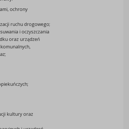
ami, ochrony
izacji ruchu drogowego;
usuwania i oczyszczania
ądku oraz urządzeń
w komunalnych,
az;
opiekuńczych;
cji kultury oraz
reacyjnych i urządzeń