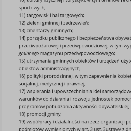
sportowych;
11)
targowisk i hal targowych;
12)
zieleni gminnej i zadrzewień;
13)
cmentarzy gminnych;
14)
porządku publicznego i bezpieczeństwa obywat
przeciwpożarowej i przeciwpowodziowej, w tym wy
gminnego
magazynu przeciwpowodziowego;
15)
utrzymania gminnych obiektów i urządzeń użyt
obiektów administracyjnych;
16)
polityki prorodzinnej, w tym zapewnienia kobie
socjalnej, medycznej i prawnej;
17)
wspierania i upowszechniania idei samorządowe
warunków do działania i rozwoju jednostek pomocn
programów pobudzania aktywności obywatelskiej;
18)
promocji gminy;
19)
współpracy i działalności na rzecz organizacji
podmiotów wymienionych w art. 3 ust. 3ustawy z dni