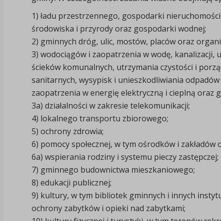
1)
ładu przestrzennego, gospodarki nieruchomości
środowiska i przyrody oraz gospodarki wodnej;
2)
gminnych dróg, ulic, mostów, placów oraz organ
3)
wodociągów i zaopatrzenia w wodę, kanalizacji, 
ścieków komunalnych, utrzymania czystości i porz
sanitarnych, wysypisk i unieszkodliwiania odpadó
zaopatrzenia w energię elektryczną i cieplną oraz g
3a)
działalności w zakresie telekomunikacji;
4)
lokalnego transportu zbiorowego;
5)
ochrony zdrowia;
6)
pomocy społecznej, w tym ośrodków i zakładów 
6a)
wspierania rodziny i systemu pieczy zastępczej;
7)
gminnego budownictwa mieszkaniowego;
8)
edukacji publicznej;
9)
kultury, w tym bibliotek gminnych i innych instytu
ochrony zabytków i opieki nad zabytkami;
10)
kultury fizycznej i turystyki, w tym terenów rek