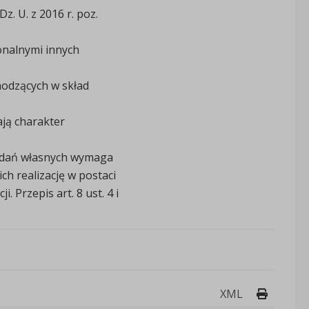
z. U. z 2016 r. poz.
onalnymi innych
chodzących w skład
ją charakter
zadań własnych wymaga
h realizację w postaci
Przepis art. 8 ust. 4 i
Drukuj 
XML