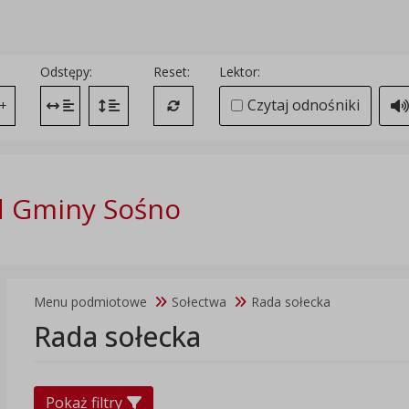
Odstępy:
Reset:
Lektor:
Czytaj odnośniki
+
Zmień odstęp między literami
Zmień interlinię i margines między paragrafami
Przywróć ustawienia domyślne
d Gminy Sośno
Menu podmiotowe
Sołectwa
Rada sołecka
Rada sołecka
Pokaż filtry