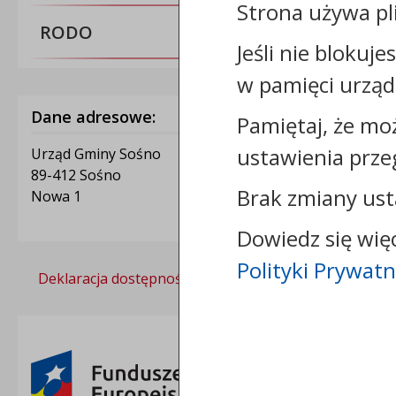
Strona używa pl
RODO
Jeśli nie blokuje
w pamięci urząd
Dane adresowe:
Pamiętaj, że mo
ustawienia prze
Urząd Gminy Sośno
89-412 Sośno
Brak zmiany ust
Nowa 1
Dowiedz się wię
Polityki Prywatn
Deklaracja dostępności
Polityka prywatności