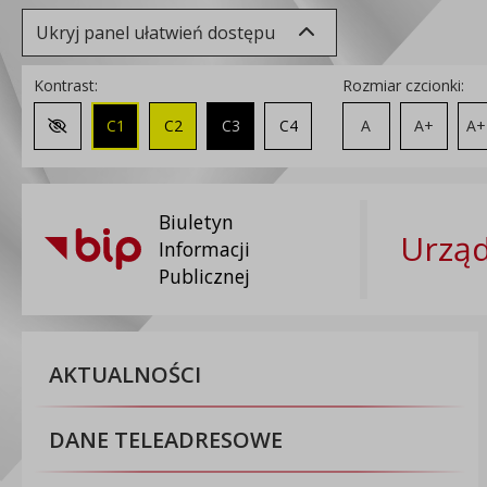
Ukryj panel ułatwień dostępu
Kontrast:
Rozmiar czcionki:
C1
C2
C3
C4
A
A+
A+
Zmień kontrast na domyślny
Biuletyn
Urzą
Informacji
Publicznej
AKTUALNOŚCI
DANE TELEADRESOWE