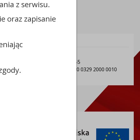
nia z serwisu.
cie oraz zapisanie
Informacje dodatkowe:
eniając
NIP: Gmina Sośno: 5611501604
REGON: Gmina Sośno: 092350955
zgody.
Numer konta: 91 8162 0003 0000 0329 2000 0010