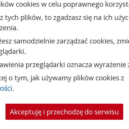
ików cookies w celu poprawnego korzysta
sz tych plików, to zgadzasz się na ich uży
zenia.
Kontakt:
żesz samodzielnie zarządzać cookies, zmi
glądarki.
tel.:
+48523890110
e-mail:
sekretariat@sosno.pl
awienia przeglądarki oznacza wyrażenie 
skrytka ePUAP: /0413032/SkrytkaESP
strona www:
sosno.pl
cej o tym, jak używamy plików cookies z
ości
.
Akceptuję i przechodzę do serwisu