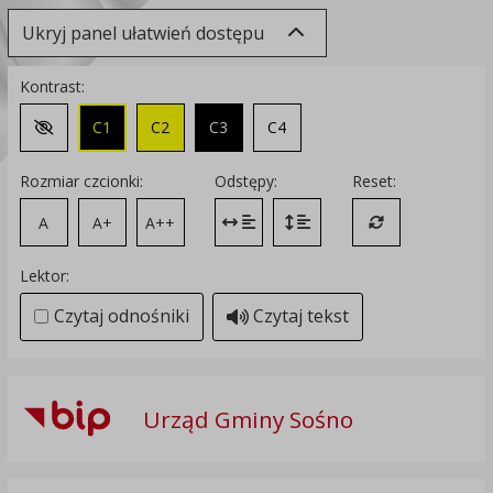
Ukryj panel ułatwień dostępu
Kontrast:
C1
C2
C3
C4
Zmień kontrast na domyślny
Rozmiar czcionki:
Odstępy:
Reset:
A
A+
A++
Zmień odstęp między literami
Zmień interlinię i margines
Przywróć ustawi
Lektor:
Czytaj odnośniki
Czytaj tekst
Urząd Gminy Sośno