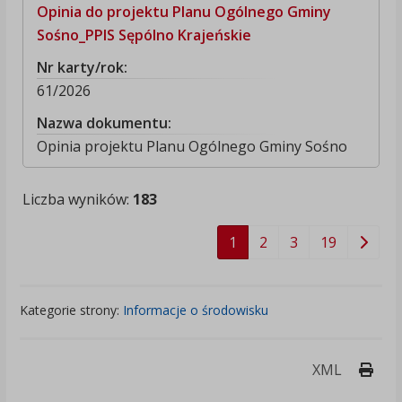
Opinia do projektu Planu Ogólnego Gminy
Sośno_PPIS Sępólno Krajeńskie
Nr karty/rok:
61/2026
Nazwa dokumentu:
Opinia projektu Planu Ogólnego Gminy Sośno
Liczba wyników:
183
1
2
3
19
Kategorie strony:
Informacje o środowisku
Druk
XML