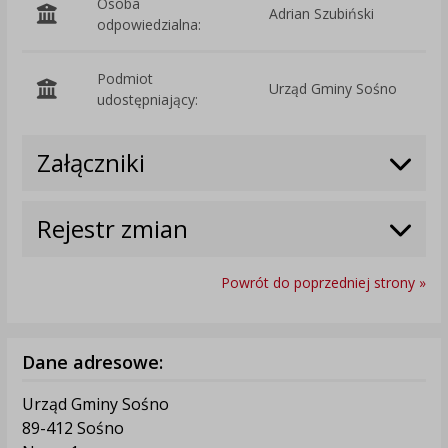
Osoba
Adrian Szubiński
odpowiedzialna:
Podmiot
Urząd Gminy Sośno
O
udostępniający:
Załączniki
Rejestr zmian
Powrót do poprzedniej strony »
Dane adresowe:
Urząd Gminy Sośno
89-412 Sośno