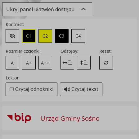
Ukryj panel ułatwień dostępu
Kontrast:
C1
C2
C3
C4
Zmień kontrast na domyślny
Rozmiar czcionki:
Odstępy:
Reset:
A
A+
A++
Zmień odstęp między literami
Zmień interlinię i margines
Przywróć ustawi
Lektor:
Czytaj odnośniki
Czytaj tekst
Urząd Gminy Sośno