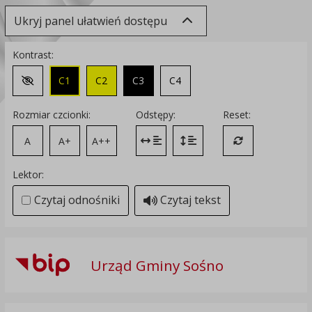
Ukryj panel ułatwień dostępu
Kontrast:
C1
C2
C3
C4
Zmień kontrast na domyślny
Rozmiar czcionki:
Odstępy:
Reset:
A
A+
A++
Zmień odstęp między literami
Zmień interlinię i margines
Przywróć ustawi
Lektor:
Czytaj odnośniki
Czytaj tekst
Urząd Gminy Sośno