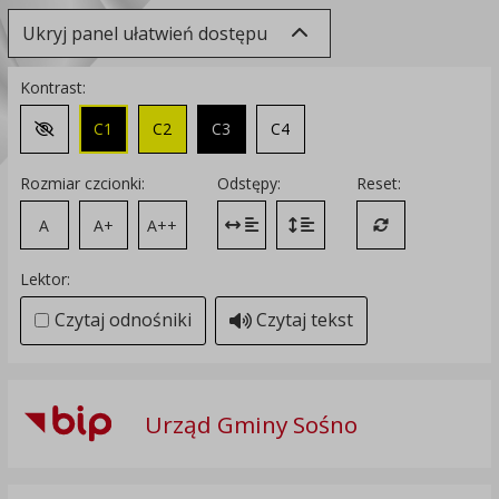
Ukryj panel ułatwień dostępu
Kontrast:
C1
C2
C3
C4
Zmień kontrast na domyślny
Rozmiar czcionki:
Odstępy:
Reset:
A
A+
A++
Zmień odstęp między literami
Zmień interlinię i margines
Przywróć ustawi
Lektor:
Czytaj odnośniki
Czytaj tekst
Urząd Gminy Sośno