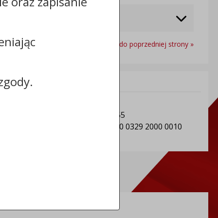
cie oraz zapisanie
eniając
Powrót do poprzedniej strony »
zgody.
Informacje dodatkowe:
NIP: Gmina Sośno: 5611501604
REGON: Gmina Sośno: 092350955
Numer konta: 91 8162 0003 0000 0329 2000 0010