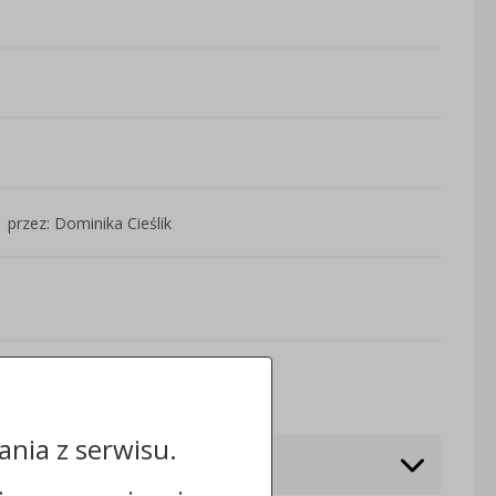
przez: Dominika Cieślik
Odwiedzin: 2453
nia z serwisu.