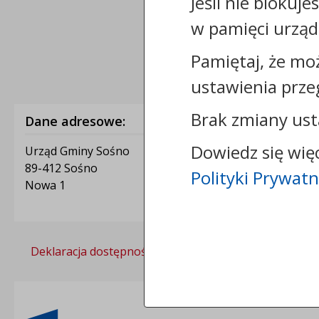
Jeśli nie blokuje
w pamięci urząd
Pamiętaj, że mo
ustawienia prze
Brak zmiany ust
Dane adresowe:
Dowiedz się wię
Urząd Gminy Sośno
89-412 Sośno
Polityki Prywatn
Nowa 1
Deklaracja dostępności
Polityka prywatności