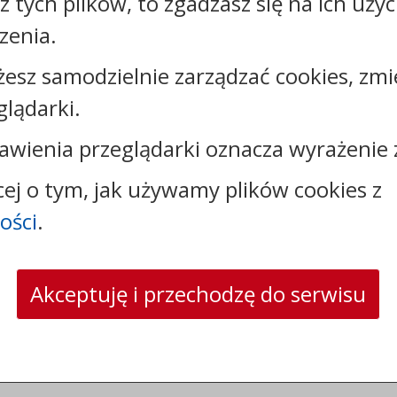
sz tych plików, to zgadzasz się na ich uży
Rejestr zmian
zenia.
żesz samodzielnie zarządzać cookies, zmi
glądarki.
awienia przeglądarki oznacza wyrażenie 
Kontakt:
cej o tym, jak używamy plików cookies z
tel.:
+48523890110
e-mail:
sekretariat@sosno.pl
ości
.
skrytka ePUAP: /0413032/SkrytkaESP
strona www:
sosno.pl
Akceptuję i przechodzę do serwisu