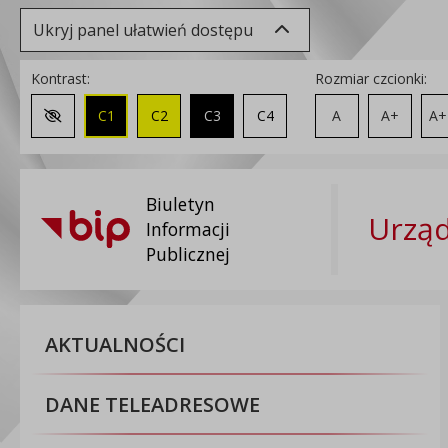
Ukryj panel ułatwień dostępu
Kontrast:
Rozmiar czcionki:
C1
C2
C3
C4
A
A+
A+
Zmień kontrast na domyślny
Biuletyn
Urzą
Informacji
Publicznej
AKTUALNOŚCI
DANE TELEADRESOWE