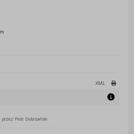
ym
Drukuj 
XML
przez: Piotr Dobrzański