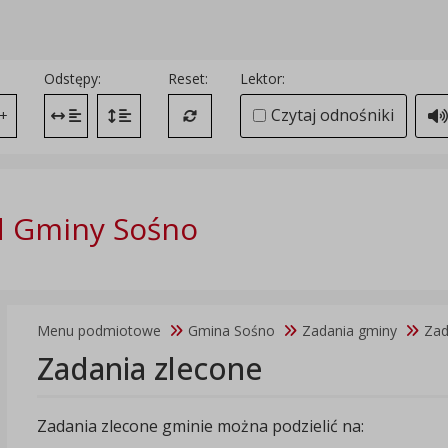
Odstępy:
Reset:
Lektor:
Czytaj odnośniki
+
Zmień odstęp między literami
Zmień interlinię i margines między paragrafami
Przywróć ustawienia domyślne
d Gminy Sośno
Menu podmiotowe
Gmina Sośno
Zadania gminy
Zad
Zadania zlecone
Zadania zlecone gminie można podzielić na: