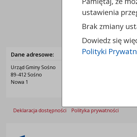
Pamiętaj, że mo
ustawienia prze
Brak zmiany ust
Dowiedz się wię
Polityki Prywatn
Dane adresowe:
Urząd Gminy Sośno
89-412 Sośno
Nowa 1
Deklaracja dostępności
Polityka prywatności