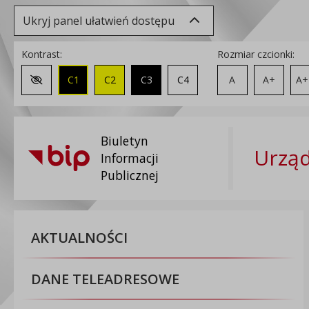
Ukryj panel ułatwień dostępu
Kontrast:
Rozmiar czcionki:
C1
C2
C3
C4
A
A+
A+
Zmień kontrast na domyślny
Biuletyn
Urzą
Informacji
Publicznej
AKTUALNOŚCI
DANE TELEADRESOWE