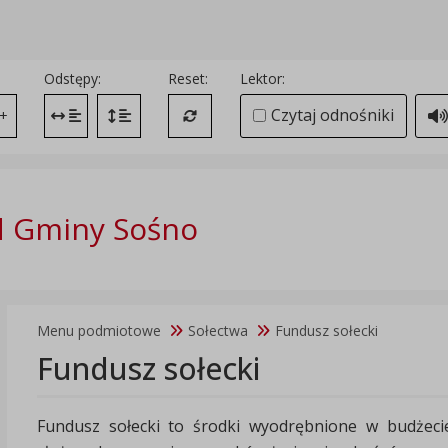
Odstępy:
Reset:
Lektor:
Czytaj odnośniki
+
Zmień odstęp między literami
Zmień interlinię i margines między paragrafami
Przywróć ustawienia domyślne
d Gminy Sośno
Menu podmiotowe
Sołectwa
Fundusz sołecki
Fundusz sołecki
Fundusz sołecki to środki wyodrębnione w budżecie