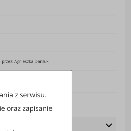
przez: Agnieszka Daniluk
nia z serwisu.
Odwiedzin: 3556
cie oraz zapisanie