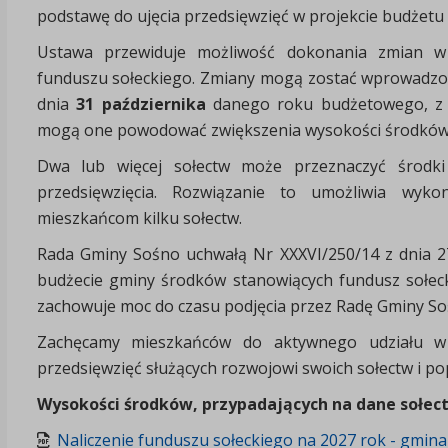
podstawę do ujęcia przedsięwzięć w projekcie budżetu
Ustawa przewiduje możliwość dokonania zmian w 
funduszu sołeckiego. Zmiany mogą zostać wprowadzon
dnia
31 października
danego roku budżetowego, z z
mogą one powodować zwiększenia wysokości środków 
Dwa lub więcej sołectw może przeznaczyć środki
przedsięwzięcia. Rozwiązanie to umożliwia wyko
mieszkańcom kilku sołectw.
Rada Gminy Sośno uchwałą Nr XXXVI/250/14 z dnia 2
budżecie gminy środków stanowiących fundusz sołeck
zachowuje moc do czasu podjęcia przez Radę Gminy So
Zachęcamy mieszkańców do aktywnego udziału w z
przedsięwzięć służących rozwojowi swoich sołectw i pop
Wysokości środków, przypadających na dane sołec
Naliczenie funduszu sołeckiego na 2027 rok - gmina