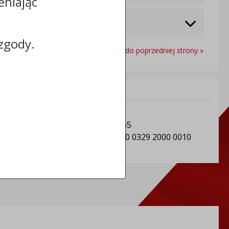
eniając
zgody.
Powrót do poprzedniej strony »
Informacje dodatkowe:
NIP: Gmina Sośno: 5611501604
REGON: Gmina Sośno: 092350955
Numer konta: 91 8162 0003 0000 0329 2000 0010