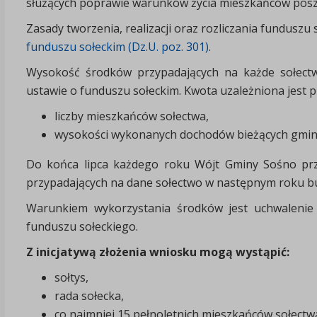
służących poprawie warunków życia mieszkańców posz
Zasady tworzenia, realizacji oraz rozliczania funduszu
funduszu sołeckim (Dz.U. poz. 301)
.
Wysokość środków przypadających na każde sołect
ustawie o funduszu sołeckim. Kwota uzależniona jest 
liczby mieszkańców sołectwa,
wysokości wykonanych dochodów bieżących gmin
Do końca lipca każdego roku Wójt Gminy Sośno prz
przypadających na dane sołectwo w następnym roku 
Warunkiem wykorzystania środków jest uchwalenie 
funduszu sołeckiego.
Z inicjatywą złożenia wniosku mogą wystąpić:
sołtys,
rada sołecka,
co najmniej 15 pełnoletnich mieszkańców sołectw