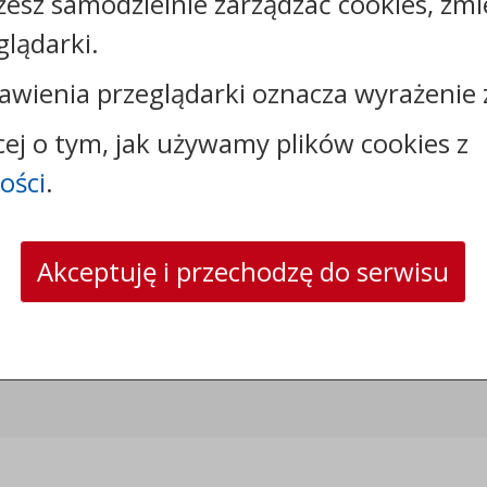
żesz samodzielnie zarządzać cookies, zmi
glądarki.
Rejestr zmian
awienia przeglądarki oznacza wyrażenie 
cej o tym, jak używamy plików cookies z
ości
.
Kontakt:
tel.:
+48523890110
Akceptuję i przechodzę do serwisu
e-mail:
sekretariat@sosno.pl
skrytka ePUAP: /0413032/SkrytkaESP
strona www:
sosno.pl