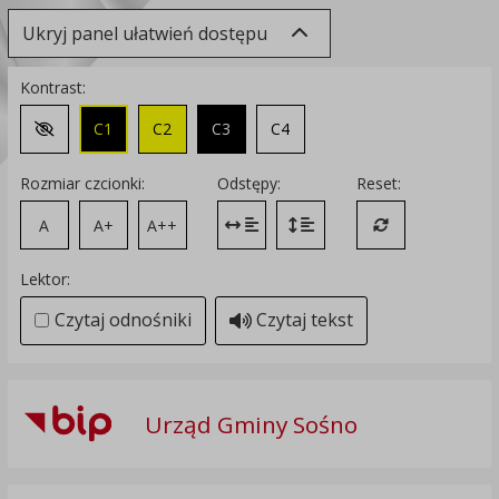
Ukryj panel ułatwień dostępu
Kontrast:
C1
C2
C3
C4
Zmień kontrast na domyślny
Rozmiar czcionki:
Odstępy:
Reset:
A
A+
A++
Zmień odstęp między literami
Zmień interlinię i margines
Przywróć ustawi
Lektor:
Czytaj odnośniki
Czytaj tekst
Urząd Gminy Sośno