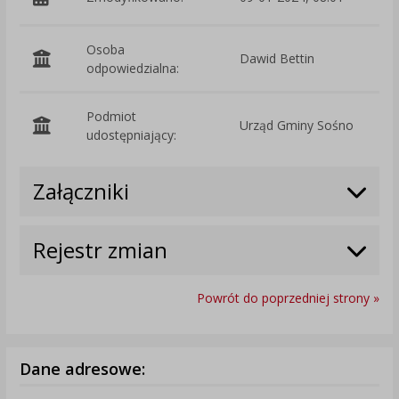
Osoba
Dawid Bettin
odpowiedzialna:
Podmiot
Urząd Gminy Sośno
O
udostępniający:
Załączniki
Rejestr zmian
Powrót do poprzedniej strony »
Dane adresowe: