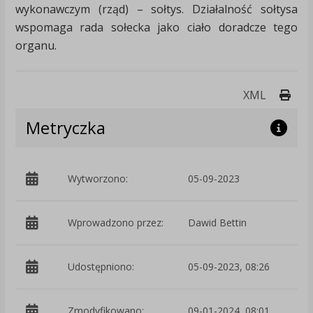
wykonawczym (rząd) – sołtys. Działalność sołtysa
wspomaga rada sołecka jako ciało doradcze tego
organu.
Druk
XML
Metryczka
Wytworzono:
05-09-2023
p
Wprowadzono przez:
Dawid Bettin
Udostępniono:
05-09-2023, 08:26
Zmodyfikowano:
09-01-2024, 08:01
p