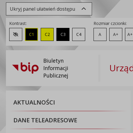
Ukryj panel ułatwień dostępu
Kontrast:
Rozmiar czcionki:
C1
C2
C3
C4
A
A+
A+
Zmień kontrast na domyślny
Biuletyn
Urzą
Informacji
Publicznej
AKTUALNOŚCI
DANE TELEADRESOWE