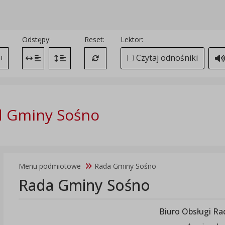
Odstępy:
Reset:
Lektor:
Czytaj odnośniki
+
Zmień odstęp między literami
Zmień interlinię i margines między paragrafami
Przywróć ustawienia domyślne
d Gminy Sośno
Menu podmiotowe
Rada Gminy Sośno
Rada Gminy Sośno
Biuro Obsługi R