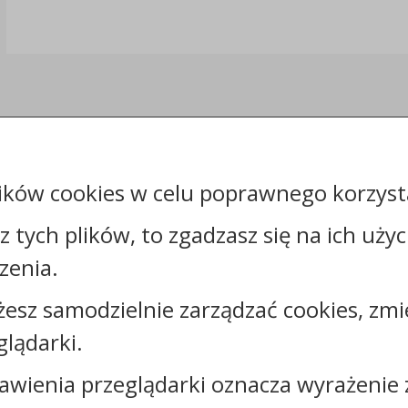
ików cookies w celu poprawnego korzysta
sz tych plików, to zgadzasz się na ich uży
zenia.
żesz samodzielnie zarządzać cookies, zmi
Kontakt:
glądarki.
tel.:
+48523890110
awienia przeglądarki oznacza wyrażenie 
e-mail:
sekretariat@sosno.pl
skrytka ePUAP: /0413032/SkrytkaESP