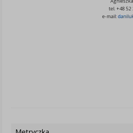
Agnieszka
tel. +48 52
e-mail:
danilu
Metryczka