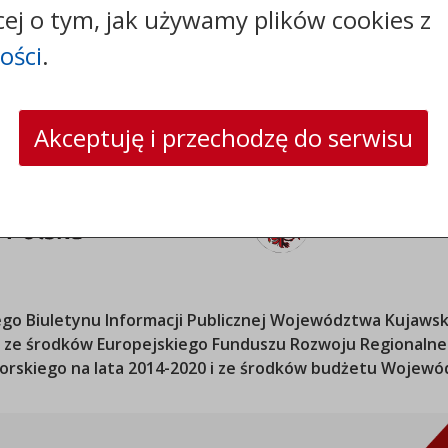
cej o tym, jak używamy plików cookies z
strona www:
sosno.pl
ości
.
Akceptuję i przechodzę do serwisu
o Biuletynu Informacji Publicznej
Województwa Kujawsk
ana ze środków Europejskiego Funduszu Rozwoju Regional
orskiego
na lata 2014-2020 i ze środków budżetu
Wojewód