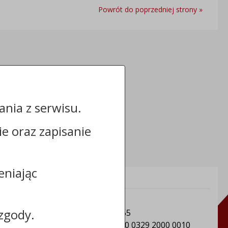
Powrót do poprzedniej strony »
nia z serwisu.
cie oraz zapisanie
eniając
Informacje dodatkowe:
NIP: Gmina Sośno: 5611501604
zgody.
REGON: Gmina Sośno: 092350955
Numer konta: 91 8162 0003 0000 0329 2000 0010