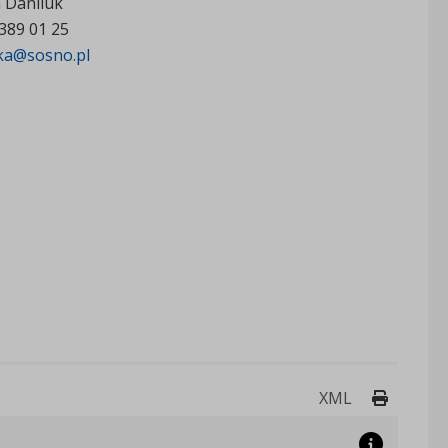
 Daniluk
 389 01 25
ka@sosno.pl
Drukuj 
XML