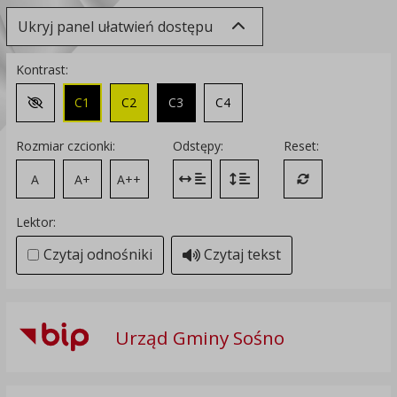
Ukryj panel ułatwień dostępu
Kontrast:
C1
C2
C3
C4
Zmień kontrast na domyślny
Rozmiar czcionki:
Odstępy:
Reset:
A
A+
A++
Zmień odstęp między literami
Zmień interlinię i margines
Przywróć ustawi
Lektor:
Czytaj odnośniki
Czytaj tekst
Urząd Gminy Sośno